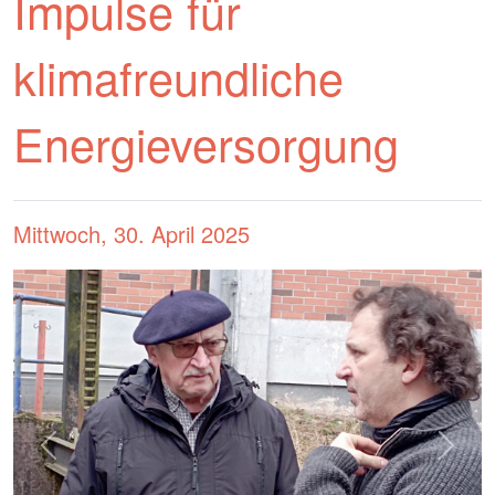
Impulse für
klimafreundliche
Energieversorgung
Mittwoch, 30. April 2025
zurück
weiter