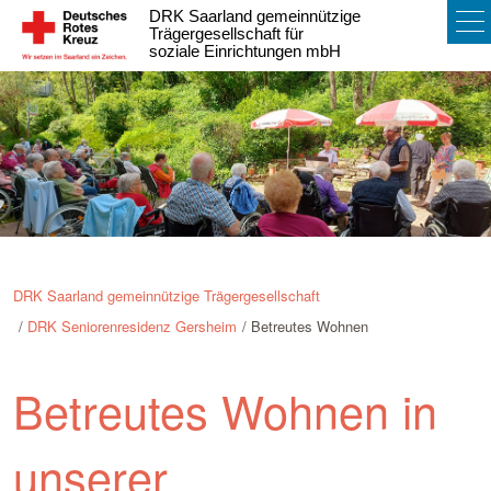
DRK Saarland gemeinnützige
To
Trägergesellschaft für
soziale Einrichtungen mbH
na
DRK Saarland gemeinnützige Trägergesellschaft
DRK Seniorenresidenz Gersheim
Betreutes Wohnen
Betreutes Wohnen in
unserer