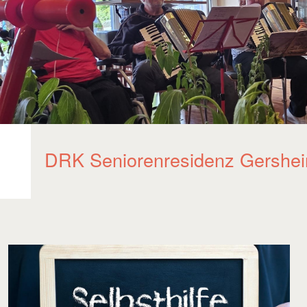
DRK Seniorenresidenz Gershe